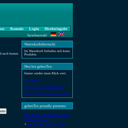
sse
Kontakt
Login
Direkteingabe
Sprachauswahl
Warenkorbübersicht
Im Warenkorb befinden sich keine
nd auch keinen
Produkte.
Neu bei gehroTex:
Immer wieder einen Klick wert:
Einzelstücke
AlphaTec Gummihandschuhe
Aigle Watstiefel Bréa Cuissarde M
gehroTex proudly presents:
Mr. Rubber Switzerland 2017
Michael Gehring
+
Mr. Rubber Europe 2018