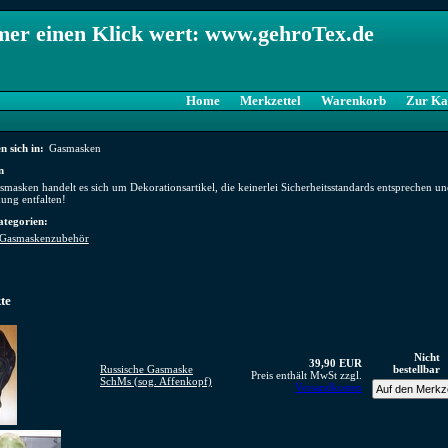
er einen Klick wert: www.gehroTex.de
Home
Merkzettel
Warenkorb
Zur Ka
n sich in:
Gasmasken
n
smasken handelt es sich um Dekorationsartikel, die keinerlei Sicherheitsstandards entsprechen u
ung entfalten!
ategorien:
Gasmaskenzubehör
te
Nicht
39,90 EUR
Russische Gasmaske
bestellbar
Preis enthält MwSt zzgl.
SchMs (sog. Affenkopf)
Versandkosten