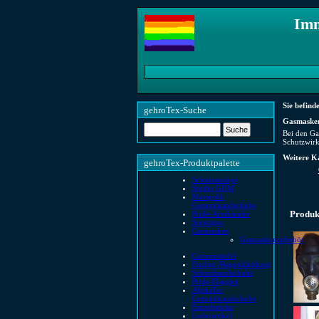
Imm
Sie befinde
gehroTex-Suche
Gasmaske
Bei den Ga
Schutzwirk
Weitere K
gehroTex-Produktpalette
Schutzanzüge
Studio GUM
Marigold-
Gummihandschuhe
Produk
Pride-Armbänder
Sonstiges
Gasmasken
Gasmaskenzubehör
Gummistiefel
Fischer-/Regenkleidung
Schutzhandschuhe
Pride-Flaggen
AlphaTec
Gummihandschuhe
Einzelstücke
Lederartikel