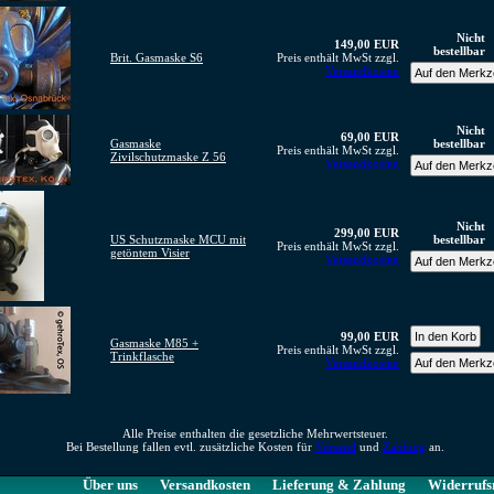
Nicht
149,00 EUR
bestellbar
Brit. Gasmaske S6
Preis enthält MwSt zzgl.
Versandkosten
Nicht
69,00 EUR
Gasmaske
bestellbar
Preis enthält MwSt zzgl.
Zivilschutzmaske Z 56
Versandkosten
Nicht
299,00 EUR
US Schutzmaske MCU mit
bestellbar
Preis enthält MwSt zzgl.
getöntem Visier
Versandkosten
99,00 EUR
Gasmaske M85 +
Preis enthält MwSt zzgl.
Trinkflasche
Versandkosten
Alle Preise enthalten die gesetzliche Mehrwertsteuer.
Bei Bestellung fallen evtl. zusätzliche Kosten für
Versand
und
Zahlung
an.
Über uns
Versandkosten
Lieferung & Zahlung
Widerrufs