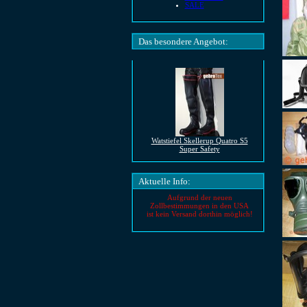
SALE
Das besondere Angebot:
Watstiefel Skellerup Quatro S5
Super Safety
Aktuelle Info:
Aufgrund der neuen
Zollbestimmungen in den USA
ist kein Versand dorthin möglich!