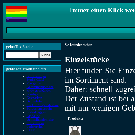
Immer einen Klick we
Sie befinden sich in:
gehroTex-Suche
Einzelstücke
Hier finden Sie Einze
gehroTex-Produktpalette
Schutzanzüge
im Sortiment sind.
Studio GUM
Marigold-
Daher: schnell zugre
Gummihandschuhe
Pride-Armbänder
Sonstiges
Der Zustand ist bei a
Gasmasken
Gummistiefel
Fischer-/Regenkleidung
mit nur wenigen Geb
Schutzhandschuhe
Pride-Flaggen
AlphaTec
Produkte
Gummihandschuhe
Einzelstücke
Lederartikel
SALE