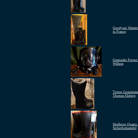
Goodyear Watstie
in France
Gasmaske Fernez
Willson
Treton Gummistie
Thomas Ekberg
Skellerup Quatro
Sicherheitsstiefel