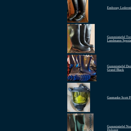
Embossy Ledersti
Gummistiefel Tre
Landmann Spezia
Gummistiefel De
Grand Black
Gasmaske Scott 
Gummistiefel No
Dolomit