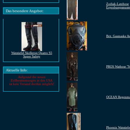
Zodiak-Latzhose
Erprobungsmuste
Das besondere Angebot:
Brit. Gasmaske 
Watstiefel Skellerup Quatro S5
Super Safety
PROS Wathose "S
Aktuelle Info:
Aufgrund der neuen
Zollbestimmungen in den USA
ist kein Versand dorthin möglich!
OCEAN Regenma
Phoenix Watstiefe