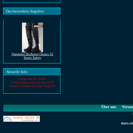
Das besondere Angebot:
Watstiefel Skellerup Quatro S5
Super Safety
Aktuelle Info:
Aufgrund der neuen
Zollbestimmungen in den USA
ist kein Versand dorthin möglich!
Über uns
Versa
Build wit