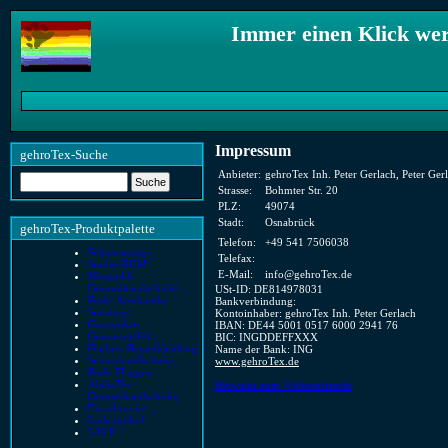
Immer einen Klick we
Impressum
gehroTex-Suche
Anbieter:
gehroTex Inh. Peter Gerlach, Peter Ger
Strasse:
Bohmter Str. 20
PLZ:
49074
Stadt:
Osnabrück
gehroTex-Produktpalette
Telefon:
+49 541 7506038
Schutzanzüge
Telefax:
Studio GUM
E-Mail:
info@gehroTex.de
Marigold-
Gummihandschuhe
USt-ID: DE814978031
Pride-Armbänder
Bankverbindung:
Sonstiges
Kontoinhaber: gehroTex Inh. Peter Gerlach
Gasmasken
IBAN: DE44 5001 0517 6000 2941 76
Gummistiefel
BIC: INGDDEFFXXX
Fischer-/Regenkleidung
Name der Bank: ING
Schutzhandschuhe
www.gehroTex.de
Pride-Flaggen
AlphaTec
Hinweise zum Widerrufsrecht
Gummihandschuhe
Einzelstücke
Lederartikel
SALE